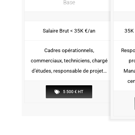
Base
Salaire Brut < 35K €/an
35K 
Cadres opérationnels,
Respo
commerciaux, techniciens, chargé
pro
d’études, responsable de projet…
Mana
cen
5 500 € HT