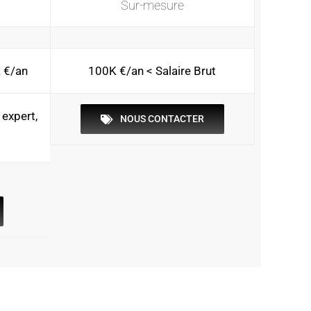
Sur-mesure
K €/an
100K €/an < Salaire Brut
 expert,
NOUS CONTACTER