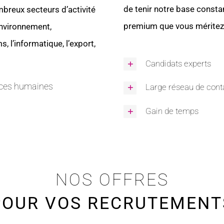
de tenir notre base consta
breux secteurs d’activité
premium que vous méritez
environnement,
s, l’informatique, l’export,
Candidats experts
rces humaines
Large réseau de cont
Gain de temps
NOS OFFRES
POUR VOS RECRUTEMENT