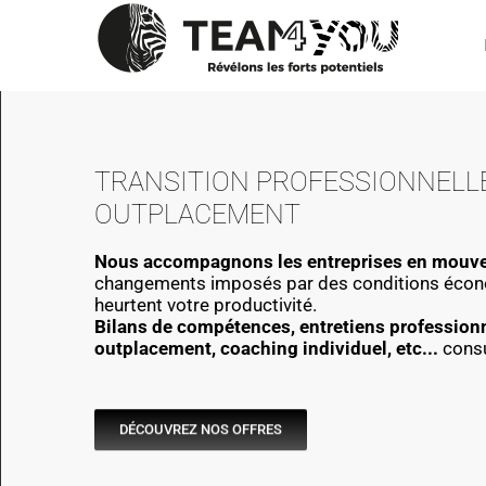
Passer
au
contenu
TRANSITION PROFESSIONNELL
OUTPLACEMENT
Nous accompagnons les entreprises en mouv
changements imposés par des conditions écono
heurtent votre productivité.
Bilans de compétences, entretiens professionn
outplacement, coaching individuel, etc...
consu
DÉCOUVREZ NOS OFFRES