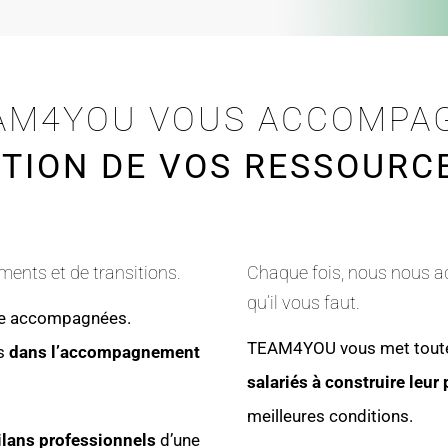
AM4YOU VOUS ACCOMPA
STION DE VOS RESSOURC
ments et de transitions.
Chaque fois, nous nous ad
qu’il vous faut.
tre accompagnées.
TEAM4YOU vous met toutes
és
dans l’accompagnement
salariés à construire leur 
meilleures conditions.
ilans professionnels
d’une